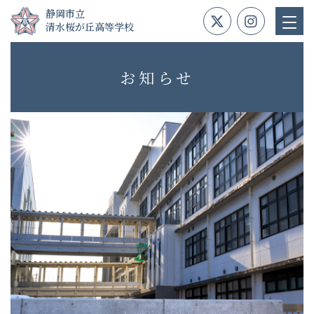
Skip
静岡市立
to
清水桜が丘高等学校
content
お知らせ