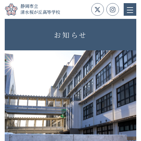
Skip
静岡市立
to
清水桜が丘高等学校
content
お知らせ